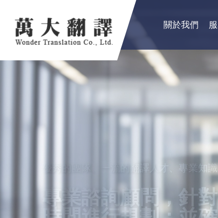
關於我們
服
優秀的團隊、一流的翻譯人才、專業知識
卓越品質服務顧客，創造出翻譯真實價值
秉持成功的企業要領，永續經營
專業諮詢顧問，針對
精益求精，配合市場
良好的服務及翻譯品
時間進行規劃；並確
的服務理念，以真誠
公、民營機構、工商