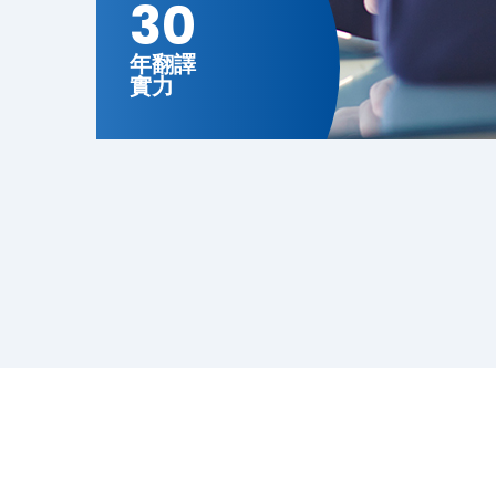
30
年翻譯
實力