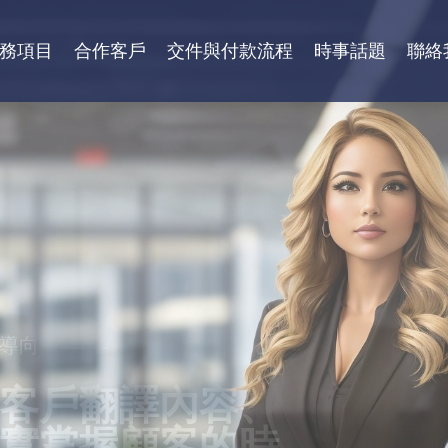
務項目
合作客戶
交件與付款流程
時事話題
聯絡
導向
性
客戶翻譯內容、
需求，秉持更好
質保證，獲得各
實掌握顧客的時
、專業級高效率
團體，學校等認