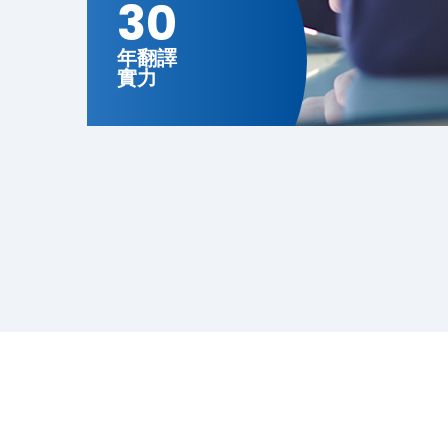
30
年翻譯
實力