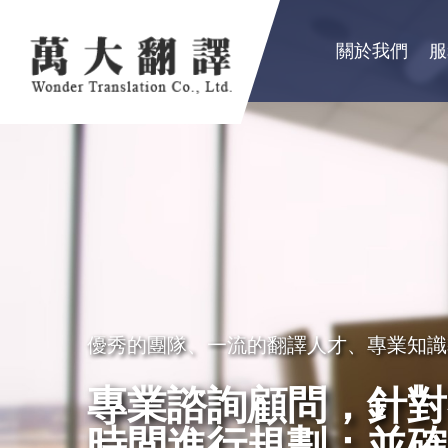
關於我們
服
優秀的團隊、一流的翻譯人才、專業知識
卓越品質服務顧客，創造出翻譯真實價值
秉持成功的企業要領，永續經營
專業諮詢顧問，針對
精益求精，配合市場
良好的服務及翻譯品
時間進行規劃；並確
的服務理念，以真誠
公、民營機構、工商