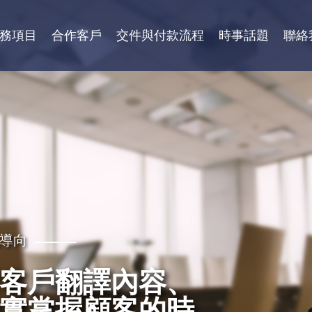
務項目
合作客戶
交件與付款流程
時事話題
聯絡
導向
性
客戶翻譯內容、
需求，秉持更好
質保證，獲得各
實掌握顧客的時
、專業級高效率
團體，學校等認