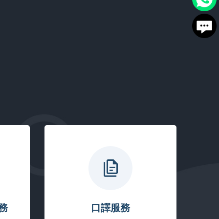
務
口譯服務