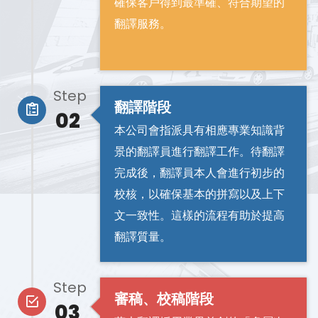
確保客戶得到最準確、符合期望的
翻譯服務。
Step
翻譯階段
02
本公司會指派具有相應專業知識背
景的翻譯員進行翻譯工作。待翻譯
完成後，翻譯員本人會進行初步的
校核，以確保基本的拼寫以及上下
文一致性。這樣的流程有助於提高
翻譯質量。
Step
審稿、校稿階段
03