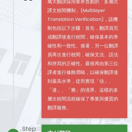
萬大翻譯採用業界首創的「多層次
譯文校閱機制」(Multilayer
Translation Verification)，該機
制包括以下步驟：首先，翻譯員完
成翻譯後進行校閱，確保基本的準
確性和一致性。接著，另一位翻譯
員再次進行校閱，確保文法、語法
和拼寫的正確性。最後再由第三位
譯者進行修飾潤稿，以確保翻譯達
到最高水準，從而實現「信」、
「達」、「雅」的境界。這樣的多
層次校閱流程確保了專業與優質的
翻譯服務。
Step