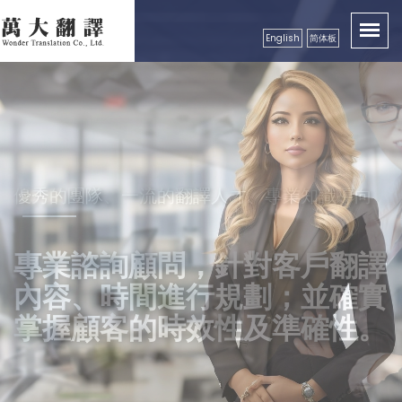
English
简体板
卓越品質服務顧客，創造出翻譯真實價值性
優秀的團隊、一流的翻譯人才、專業知識導向
秉持成功的企業要領，永續經營
精益求精，配合市場需求，秉
良好的服務及翻譯品質保證，
專業諮詢顧問，針對客戶翻譯
持更好的服務理念，以真誠、
獲得各公、民營機構、工商團
內容、時間進行規劃；並確實
專業級高效率的服務品質回饋
體，學校等認可
掌握顧客的時效性及準確性。
更多的顧客