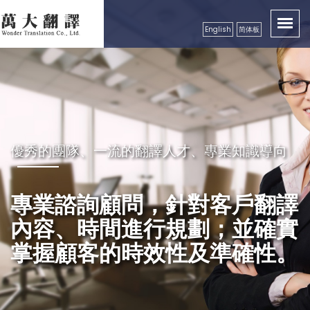
English
简体板
卓越品質服務顧客，創造出翻譯真實價值性
優秀的團隊、一流的翻譯人才、專業知識導向
秉持成功的企業要領，永續經營
良好的服務及翻譯品質保證，
專業諮詢顧問，針對客戶翻譯
精益求精，配合市場需求，秉
獲得各公、民營機構、工商團
內容、時間進行規劃；並確實
持更好的服務理念，以真誠、
體，學校等認可
掌握顧客的時效性及準確性。
專業級高效率的服務品質回饋
更多的顧客