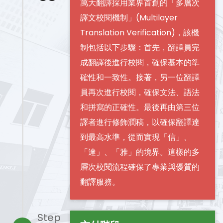
萬大翻譯採用業界首創的「多層次
譯文校閱機制」(Multilayer
Translation Verification)，該機
制包括以下步驟：首先，翻譯員完
成翻譯後進行校閱，確保基本的準
確性和一致性。接著，另一位翻譯
員再次進行校閱，確保文法、語法
和拼寫的正確性。最後再由第三位
譯者進行修飾潤稿，以確保翻譯達
到最高水準，從而實現「信」、
「達」、「雅」的境界。這樣的多
層次校閱流程確保了專業與優質的
翻譯服務。
Step