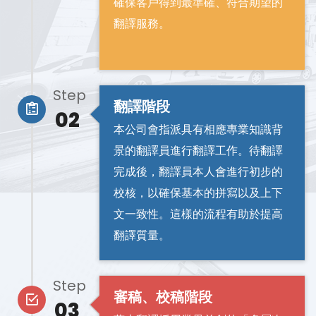
確保客戶得到最準確、符合期望的
翻譯服務。
Step
翻譯階段
02
本公司會指派具有相應專業知識背
景的翻譯員進行翻譯工作。待翻譯
完成後，翻譯員本人會進行初步的
校核，以確保基本的拼寫以及上下
文一致性。這樣的流程有助於提高
翻譯質量。
Step
審稿、校稿階段
03