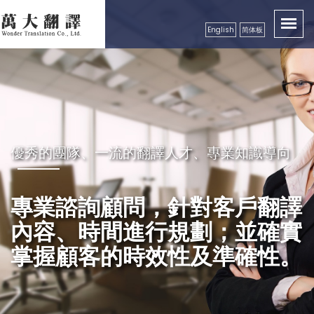
English
简体板
卓越品質服務顧客，創造出翻譯真實價值性
優秀的團隊、一流的翻譯人才、專業知識導向
秉持成功的企業要領，永續經營
良好的服務及翻譯品質保證，
專業諮詢顧問，針對客戶翻譯
精益求精，配合市場需求，秉
獲得各公、民營機構、工商團
內容、時間進行規劃；並確實
持更好的服務理念，以真誠、
體，學校等認可
掌握顧客的時效性及準確性。
專業級高效率的服務品質回饋
更多的顧客