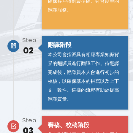
確保客戶得到最準確、符合期望的
翻譯服務。
Step
翻譯階段
02
本公司會指派具有相應專業知識背
景的翻譯員進行翻譯工作。待翻譯
完成後，翻譯員本人會進行初步的
校核，以確保基本的拼寫以及上下
文一致性。這樣的流程有助於提高
翻譯質量。
Step
審稿、校稿階段
03