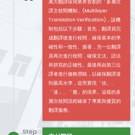
萬大翻譯採用業界首創的「多層次
譯文校閱機制」(Multilayer
Translation Verification)，該機
制包括以下步驟：首先，翻譯員完
成翻譯後進行校閱，確保基本的準
確性和一致性。接著，另一位翻譯
員再次進行校閱，確保文法、語法
和拼寫的正確性。最後再由第三位
譯者進行修飾潤稿，以確保翻譯達
到最高水準，從而實現「信」、
「達」、「雅」的境界。這樣的多
層次校閱流程確保了專業與優質的
翻譯服務。
Step