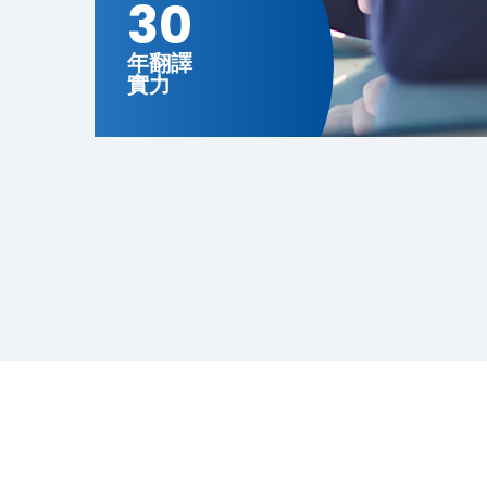
30
年翻譯
實力