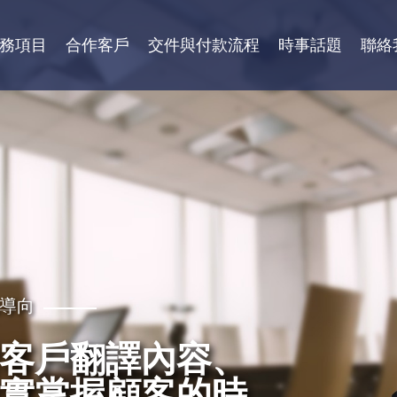
務項目
合作客戶
交件與付款流程
時事話題
聯絡
導向
性
客戶翻譯內容、
需求，秉持更好
質保證，獲得各
實掌握顧客的時
、專業級高效率
團體，學校等認