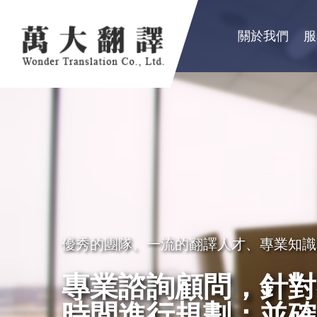
關於我們
服
優秀的團隊、一流的翻譯人才、專業知識
卓越品質服務顧客，創造出翻譯真實價值
秉持成功的企業要領，永續經營
專業諮詢顧問，針對
精益求精，配合市場
良好的服務及翻譯品
時間進行規劃；並確
的服務理念，以真誠
公、民營機構、工商