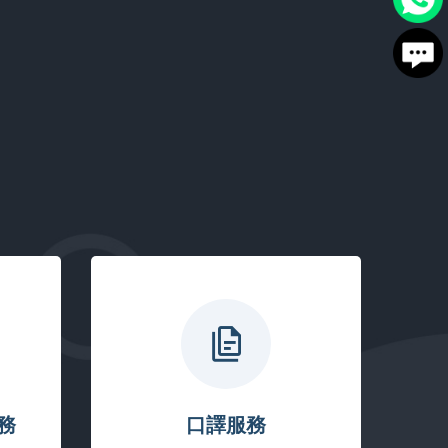
務
口譯服務