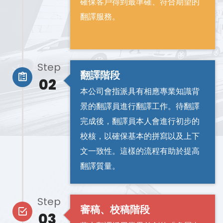
確保客戶得到最準確、符合期望的
翻譯服務。
Step
翻譯階段
02
本公司會指派具有相應專業知識背
景的翻譯員進行翻譯工作。待翻譯
完成後，翻譯員本人會進行初步的
校核，以確保基本的拼寫以及上下
文一致性。這樣的流程有助於提高
翻譯質量。
Step
審稿、校稿階段
03