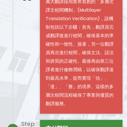
萬大翻譯採用業界首創的「多層次
譯文校閱機制」(Multilayer
Translation Verification)，該機
制包括以下步驟：首先，翻譯員完
成翻譯後進行校閱，確保基本的準
確性和一致性。接著，另一位翻譯
員再次進行校閱，確保文法、語法
和拼寫的正確性。最後再由第三位
譯者進行修飾潤稿，以確保翻譯達
到最高水準，從而實現「信」、
「達」、「雅」的境界。這樣的多
層次校閱流程確保了專業與優質的
翻譯服務。
Step