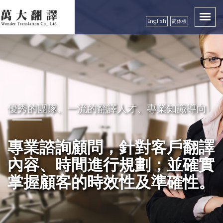
English
简体板
卓越品質服務顧客，創造出翻譯真實價值性
優秀的團隊、一流的翻譯人才、專業知識導向
秉持成功的企業要領，永續經營
良好的服務及翻譯品質保證，
專業諮詢顧問，針對客戶翻譯
精益求精，配合市場需求，秉
獲得各公、民營機構、工商團
內容、時間進行規劃；並確實
持更好的服務理念，以真誠、
體，學校等認可
掌握顧客的時效性及準確性。
專業級高效率的服務品質回饋
更多的顧客