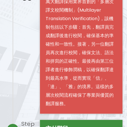
萬大翻譯採用業界首創的「多層次
譯文校閱機制」(Multilayer
Translation Verification)，該機
制包括以下步驟：首先，翻譯員完
成翻譯後進行校閱，確保基本的準
確性和一致性。接著，另一位翻譯
員再次進行校閱，確保文法、語法
和拼寫的正確性。最後再由第三位
譯者進行修飾潤稿，以確保翻譯達
到最高水準，從而實現「信」、
「達」、「雅」的境界。這樣的多
層次校閱流程確保了專業與優質的
翻譯服務。
Step