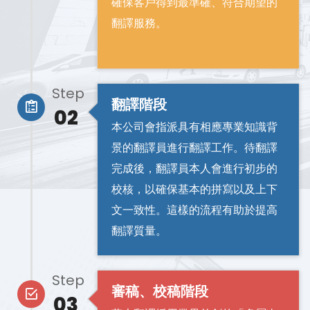
確保客戶得到最準確、符合期望的
翻譯服務。
Step
翻譯階段
02
本公司會指派具有相應專業知識背
景的翻譯員進行翻譯工作。待翻譯
完成後，翻譯員本人會進行初步的
校核，以確保基本的拼寫以及上下
文一致性。這樣的流程有助於提高
翻譯質量。
Step
審稿、校稿階段
03