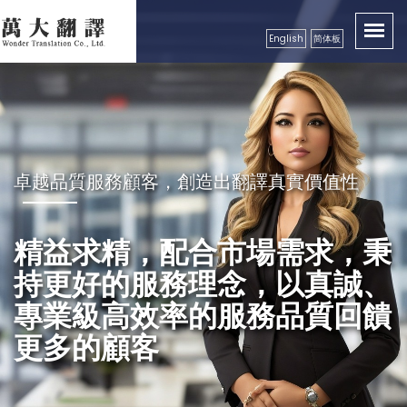
English
简体板
卓越品質服務顧客，創造出翻譯真實價值性
優秀的團隊、一流的翻譯人才、專業知識導向
秉持成功的企業要領，永續經營
精益求精，配合市場需求，秉
良好的服務及翻譯品質保證，
專業諮詢顧問，針對客戶翻譯
持更好的服務理念，以真誠、
獲得各公、民營機構、工商團
內容、時間進行規劃；並確實
專業級高效率的服務品質回饋
體，學校等認可
掌握顧客的時效性及準確性。
更多的顧客