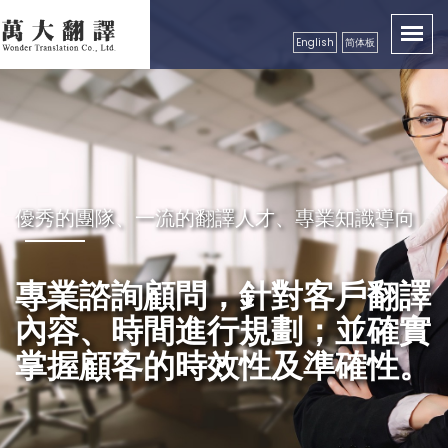
English
简体板
卓越品質服務顧客，創造出翻譯真實價值性
優秀的團隊、一流的翻譯人才、專業知識導向
秉持成功的企業要領，永續經營
精益求精，配合市場需求，秉
良好的服務及翻譯品質保證，
專業諮詢顧問，針對客戶翻譯
持更好的服務理念，以真誠、
獲得各公、民營機構、工商團
內容、時間進行規劃；並確實
專業級高效率的服務品質回饋
體，學校等認可
掌握顧客的時效性及準確性。
更多的顧客