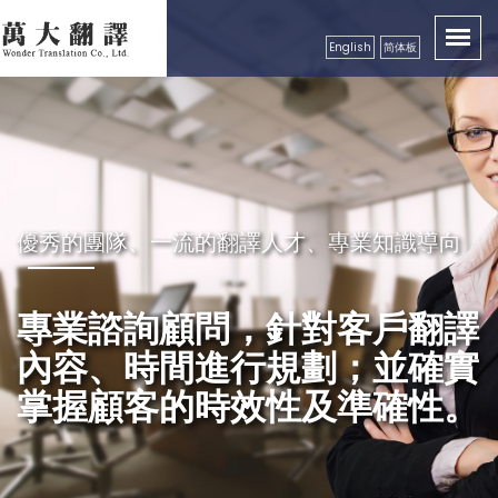
English
简体板
卓越品質服務顧客，創造出翻譯真實價值性
優秀的團隊、一流的翻譯人才、專業知識導向
秉持成功的企業要領，永續經營
精益求精，配合市場需求，秉
良好的服務及翻譯品質保證，
專業諮詢顧問，針對客戶翻譯
持更好的服務理念，以真誠、
獲得各公、民營機構、工商團
內容、時間進行規劃；並確實
專業級高效率的服務品質回饋
體，學校等認可
掌握顧客的時效性及準確性。
更多的顧客