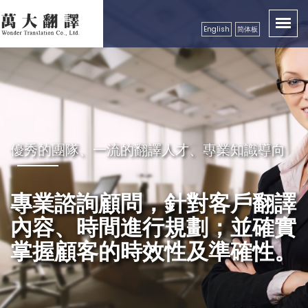
English
简体板
優秀的團隊、一流的翻譯人才、專業知識導向
秉持成功的企業要領，永續經營
良好的服務及翻譯品質保證，
專業諮詢顧問，針對客戶翻譯
獲得各公、民營機構、工商團
內容、時間進行規劃；並確實
體，學校等認可
掌握顧客的時效性及準確性。