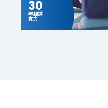
30
年翻譯
實力