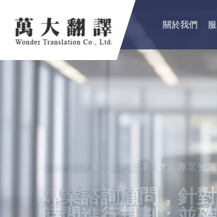
關於我們
服
優秀的團隊、一流的翻譯人才、專業知識
卓越品質服務顧客，創造出翻譯真實價值
秉持成功的企業要領，永續經營
專業諮詢顧問，針對
精益求精，配合市場
良好的服務及翻譯品
時間進行規劃；並確
的服務理念，以真誠
公、民營機構、工商