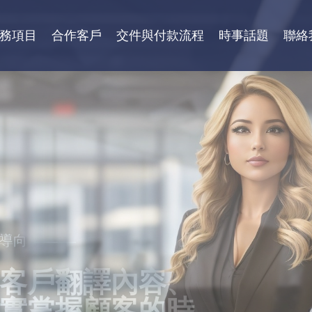
務項目
合作客戶
交件與付款流程
時事話題
聯絡
導向
性
客戶翻譯內容、
需求，秉持更好
質保證，獲得各
實掌握顧客的時
、專業級高效率
團體，學校等認