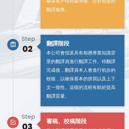
確保客戶得到最準確、符合期望的
翻譯服務。
Step
翻譯階段
02
本公司會指派具有相應專業知識背
景的翻譯員進行翻譯工作。待翻譯
完成後，翻譯員本人會進行初步的
校核，以確保基本的拼寫以及上下
文一致性。這樣的流程有助於提高
翻譯質量。
Step
審稿、校稿階段
03