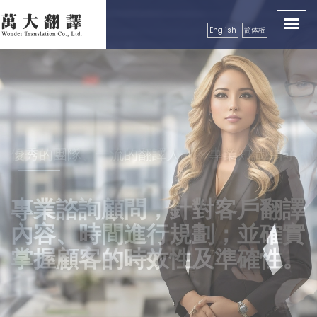
English
简体板
卓越品質服務顧客，創造出翻譯真實價值性
優秀的團隊、一流的翻譯人才、專業知識導向
秉持成功的企業要領，永續經營
精益求精，配合市場需求，秉
良好的服務及翻譯品質保證，
專業諮詢顧問，針對客戶翻譯
持更好的服務理念，以真誠、
獲得各公、民營機構、工商團
內容、時間進行規劃；並確實
專業級高效率的服務品質回饋
體，學校等認可
掌握顧客的時效性及準確性。
更多的顧客