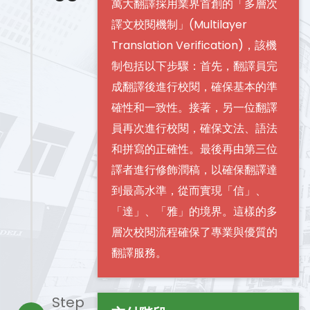
萬大翻譯採用業界首創的「多層次
譯文校閱機制」(Multilayer
Translation Verification)，該機
制包括以下步驟：首先，翻譯員完
成翻譯後進行校閱，確保基本的準
確性和一致性。接著，另一位翻譯
員再次進行校閱，確保文法、語法
和拼寫的正確性。最後再由第三位
譯者進行修飾潤稿，以確保翻譯達
到最高水準，從而實現「信」、
「達」、「雅」的境界。這樣的多
層次校閱流程確保了專業與優質的
翻譯服務。
Step