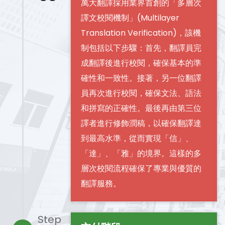
萬大翻譯採用業界首創的「多層次
譯文校閱機制」(Multilayer
Translation Verification)，該機
制包括以下步驟：首先，翻譯員完
成翻譯後進行校閱，確保基本的準
確性和一致性。接著，另一位翻譯
員再次進行校閱，確保文法、語法
和拼寫的正確性。最後再由第三位
譯者進行修飾潤稿，以確保翻譯達
到最高水準，從而實現「信」、
「達」、「雅」的境界。這樣的多
層次校閱流程確保了專業與優質的
翻譯服務。
Step