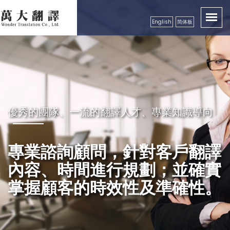
English
简体板
卓越品質服務顧客，創造出翻譯真實價值性
優秀的團隊、一流的翻譯人才、專業知識導向
秉持成功的企業要領，永續經營
良好的服務及翻譯品質保證，
專業諮詢顧問，針對客戶翻譯
精益求精，配合市場需求，秉
獲得各公、民營機構、工商團
內容、時間進行規劃；並確實
持更好的服務理念，以真誠、
體，學校等認可
掌握顧客的時效性及準確性。
專業級高效率的服務品質回饋
更多的顧客