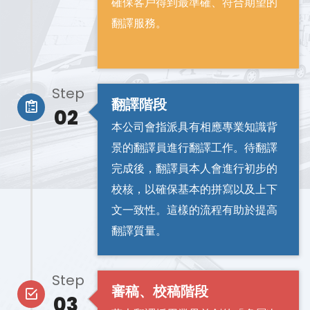
確保客戶得到最準確、符合期望的
翻譯服務。
Step
翻譯階段
02
本公司會指派具有相應專業知識背
景的翻譯員進行翻譯工作。待翻譯
完成後，翻譯員本人會進行初步的
校核，以確保基本的拼寫以及上下
文一致性。這樣的流程有助於提高
翻譯質量。
Step
審稿、校稿階段
03