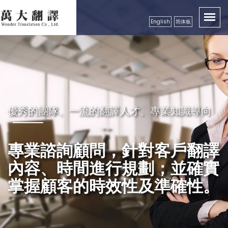
English
简体板
卓越品質服務顧客，創造出翻譯真實價值性
優秀的團隊、一流的翻譯人才、專業知識導向
秉持成功的企業要領，永續經營
精益求精，配合市場需求，秉
良好的服務及翻譯品質保證，
專業諮詢顧問，針對客戶翻譯
持更好的服務理念，以真誠、
獲得各公、民營機構、工商團
內容、時間進行規劃；並確實
專業級高效率的服務品質回饋
體，學校等認可
掌握顧客的時效性及準確性。
更多的顧客