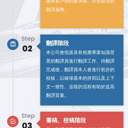
確保客戶得到最準確、符合期望的
翻譯服務。
Step
翻譯階段
02
本公司會指派具有相應專業知識背
景的翻譯員進行翻譯工作。待翻譯
完成後，翻譯員本人會進行初步的
校核，以確保基本的拼寫以及上下
文一致性。這樣的流程有助於提高
翻譯質量。
Step
審稿、校稿階段
03