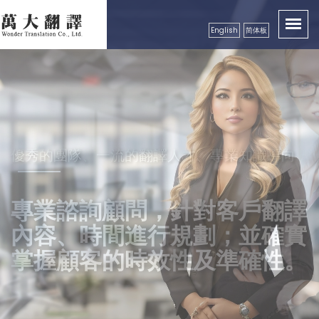
English
简体板
卓越品質服務顧客，創造出翻譯真實價值性
優秀的團隊、一流的翻譯人才、專業知識導向
秉持成功的企業要領，永續經營
精益求精，配合市場需求，秉
良好的服務及翻譯品質保證，
專業諮詢顧問，針對客戶翻譯
持更好的服務理念，以真誠、
獲得各公、民營機構、工商團
內容、時間進行規劃；並確實
專業級高效率的服務品質回饋
體，學校等認可
掌握顧客的時效性及準確性。
更多的顧客