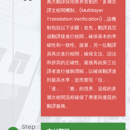
萬大翻譯採用業界首創的「多層次
譯文校閱機制」(Multilayer
Translation Verification)，該機
制包括以下步驟：首先，翻譯員完
成翻譯後進行校閱，確保基本的準
確性和一致性。接著，另一位翻譯
員再次進行校閱，確保文法、語法
和拼寫的正確性。最後再由第三位
譯者進行修飾潤稿，以確保翻譯達
到最高水準，從而實現「信」、
「達」、「雅」的境界。這樣的多
層次校閱流程確保了專業與優質的
翻譯服務。
Step