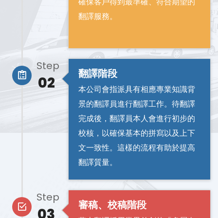
確保客戶得到最準確、符合期望的
翻譯服務。
Step
翻譯階段
02
本公司會指派具有相應專業知識背
景的翻譯員進行翻譯工作。待翻譯
完成後，翻譯員本人會進行初步的
校核，以確保基本的拼寫以及上下
文一致性。這樣的流程有助於提高
翻譯質量。
Step
審稿、校稿階段
03