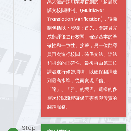
萬大翻譯採用業界首創的「多層次
譯文校閱機制」(Multilayer
Translation Verification)，該機
制包括以下步驟：首先，翻譯員完
成翻譯後進行校閱，確保基本的準
確性和一致性。接著，另一位翻譯
員再次進行校閱，確保文法、語法
和拼寫的正確性。最後再由第三位
譯者進行修飾潤稿，以確保翻譯達
到最高水準，從而實現「信」、
「達」、「雅」的境界。這樣的多
層次校閱流程確保了專業與優質的
翻譯服務。
Step