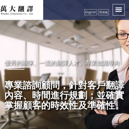
English
简体板
卓越品質服務顧客，創造出翻譯真實價值性
優秀的團隊、一流的翻譯人才、專業知識導向
秉持成功的企業要領，永續經營
良好的服務及翻譯品質保證，
專業諮詢顧問，針對客戶翻譯
精益求精，配合市場需求，秉
獲得各公、民營機構、工商團
內容、時間進行規劃；並確實
持更好的服務理念，以真誠、
體，學校等認可
掌握顧客的時效性及準確性。
專業級高效率的服務品質回饋
更多的顧客