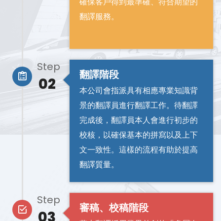
確保客戶得到最準確、符合期望的
翻譯服務。
Step
翻譯階段
02
本公司會指派具有相應專業知識背
景的翻譯員進行翻譯工作。待翻譯
完成後，翻譯員本人會進行初步的
校核，以確保基本的拼寫以及上下
文一致性。這樣的流程有助於提高
翻譯質量。
Step
審稿、校稿階段
03