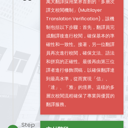
萬大翻譯採用業界首創的「多層次
譯文校閱機制」(Multilayer
Translation Verification)，該機
制包括以下步驟：首先，翻譯員完
成翻譯後進行校閱，確保基本的準
確性和一致性。接著，另一位翻譯
員再次進行校閱，確保文法、語法
和拼寫的正確性。最後再由第三位
譯者進行修飾潤稿，以確保翻譯達
到最高水準，從而實現「信」、
「達」、「雅」的境界。這樣的多
層次校閱流程確保了專業與優質的
翻譯服務。
Step