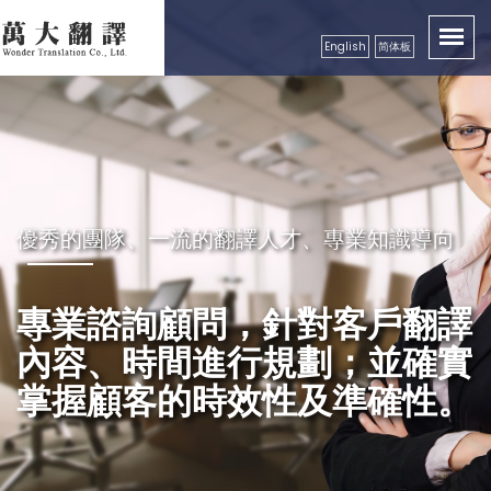
English
简体板
卓越品質服務顧客，創造出翻譯真實價值性
優秀的團隊、一流的翻譯人才、專業知識導向
秉持成功的企業要領，永續經營
良好的服務及翻譯品質保證，
專業諮詢顧問，針對客戶翻譯
精益求精，配合市場需求，秉
獲得各公、民營機構、工商團
內容、時間進行規劃；並確實
持更好的服務理念，以真誠、
體，學校等認可
掌握顧客的時效性及準確性。
專業級高效率的服務品質回饋
更多的顧客