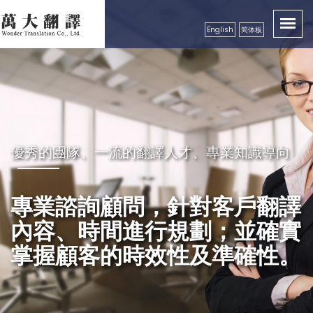
English
简体板
卓越品質服務顧客，創造出翻譯真實價值性
優秀的團隊、一流的翻譯人才、專業知識導向
秉持成功的企業要領，永續經營
精益求精，配合市場需求，秉
良好的服務及翻譯品質保證，
專業諮詢顧問，針對客戶翻譯
持更好的服務理念，以真誠、
獲得各公、民營機構、工商團
內容、時間進行規劃；並確實
專業級高效率的服務品質回饋
體，學校等認可
掌握顧客的時效性及準確性。
更多的顧客