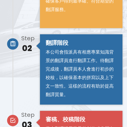
確保客戶得到最準確、符合期望的
翻譯服務。
Step
翻譯階段
02
本公司會指派具有相應專業知識背
景的翻譯員進行翻譯工作。待翻譯
完成後，翻譯員本人會進行初步的
校核，以確保基本的拼寫以及上下
文一致性。這樣的流程有助於提高
翻譯質量。
Step
審稿、校稿階段
03