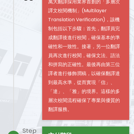
萬大翻譯採用業界首創的「多層次
譯文校閱機制」(Multilayer
Translation Verification)，該機
制包括以下步驟：首先，翻譯員完
成翻譯後進行校閱，確保基本的準
確性和一致性。接著，另一位翻譯
員再次進行校閱，確保文法、語法
和拼寫的正確性。最後再由第三位
譯者進行修飾潤稿，以確保翻譯達
到最高水準，從而實現「信」、
「達」、「雅」的境界。這樣的多
層次校閱流程確保了專業與優質的
翻譯服務。
Step