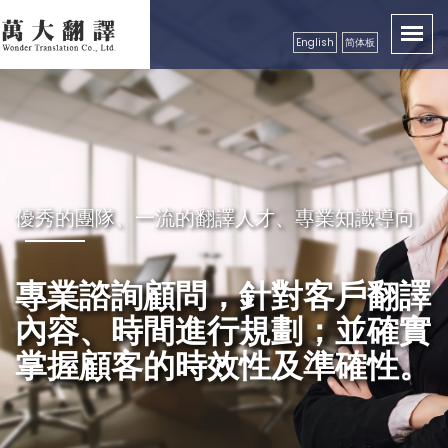
English
简体板
優秀的團隊、一流的翻譯人才、專業知識導向
秉持成功的企業要領，永續經營
卓越品質服務顧客，創造出翻譯真實價值性
良好的服務及翻譯品質保證，
專業諮詢顧問，針對客戶翻譯
獲得各公、民營機構、工商團
內容、時間進行規劃；並確實
體，學校等認可
掌握顧客的時效性及準確性。