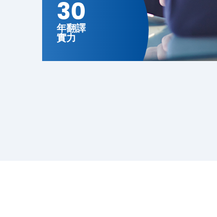
30
年翻譯
實力